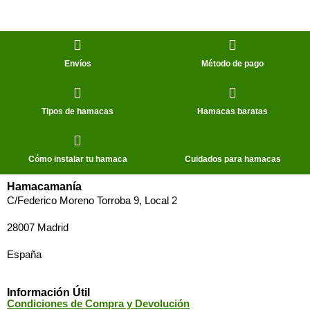
-8,7%
Envíos
Método de pago
SOPORTE DE
SILLA HAMACA
Tipos de hamacas
Hamacas baratas
PALMERA RS
114,08 €
124,95 €
Cómo instalar tu hamaca
Cuidados para hamacas
Hamacamanía
C/Federico Moreno Torroba 9, Local 2
28007 Madrid
España
Información Útil
Condiciones de Compra y Devolución