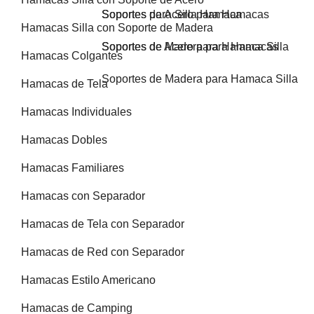
Soportes de Acero para Hamacas
Soportes para Silla Hamaca
Hamacas Silla con Soporte de Madera
Soportes de Madera para Hamacas
Soportes de Acero para Hamaca Silla
Hamacas Colgantes
Soportes de Madera para Hamaca Silla
Hamacas de Tela
Hamacas Individuales
Hamacas Dobles
Hamacas Familiares
Hamacas con Separador
Hamacas de Tela con Separador
Hamacas de Red con Separador
Hamacas Estilo Americano
Hamacas de Camping