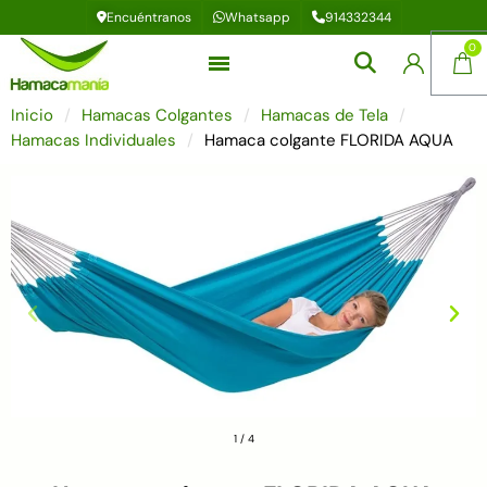
Encuéntranos
Whatsapp
914332344
Inicio
Hamacas Colgantes
Hamacas de Tela
Hamacas Individuales
Hamaca colgante FLORIDA AQUA
1
/
4