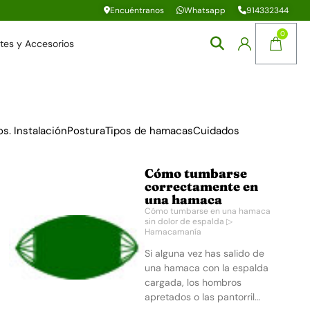
Encuéntranos
Whatsapp
914332344
tes y Accesorios
sorios. InstalaciónPosturaTipos de hamacasCuidados
Cómo tumbarse
correctamente en
una hamaca
Cómo tumbarse en una hamaca
sin dolor de espalda ▷
Hamacamanía
Si alguna vez has salido de
una hamaca con la espalda
cargada, los hombros
apretados o las pantorril…