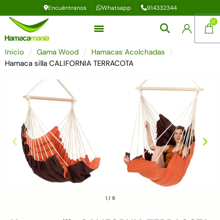
Encuéntranos
Whatsapp
914332344
Inicio
Gama Wood
Hamacas Acolchadas
Hamaca silla CALIFORNIA TERRACOTA
1
/
9