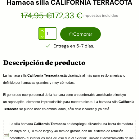
Hamaca silla CALIFORNIA TERRACOTA
174,95 €
172,33 €
Impuestos incluidos
Comprar
Entrega en 5-7 días.
Descripción de producto
La hamaca silla
California Terracota
está diseñada al más puro estilo americano,
definido por hamacas grandes y muy cómodas.
El generoso cuerpo central de la hamaca tiene un confortable acolchado e incluye
un reposapiés, elemento imprescindible para nuestra siesta. La hamaca silla
California
Terracota
se puede usar en ambos lados, sólo dale la vuelta y ya está.
La silla hamaca
California Terracota
se despliega utilizando una barra de madera
de haya de 1,10 m de largo y 40 mm de grosor, con un sistema de rotación
patentado (el interior es más grueso que el exterior), impide el deslizamiento de las