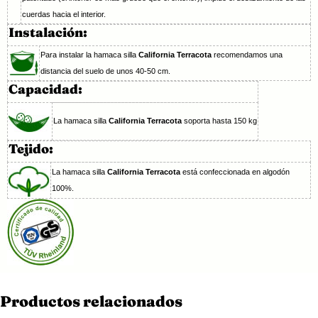
cuerdas hacia el interior.
Instalación:
Para instalar la hamaca silla
California Terracota
recomendamos una
distancia del suelo de unos 40-50 cm.
Capacidad:
La hamaca silla
California Terracota
soporta hasta 150 kg
Tejido:
La hamaca silla
California Terracota
está confeccionada en algodón
100%.
Productos relacionados